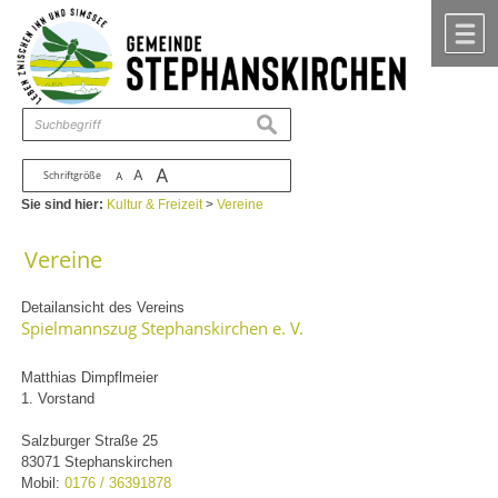
Zum Inhalt
,
zur Navigation
oder
zur Startseite
springen.
chließen
M
suchen
A
A
Schriftgröße
A
Sie sind hier:
Kultur & Freizeit
>
Vereine
Vereine
Detailansicht des Vereins
Spielmannszug Stephanskirchen e. V.
Matthias Dimpflmeier
1. Vorstand
Salzburger Straße 25
83071 Stephanskirchen
Mobil:
0176 / 36391878