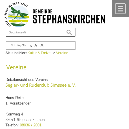
Zum Inhalt
,
zur Navigation
oder
zur Startseite
springen.
chließen
M
suchen
A
A
Schriftgröße
A
Sie sind hier:
Kultur & Freizeit
>
Vereine
Vereine
Detailansicht des Vereins
Segler- und Ruderclub Simssee e. V.
Hans Reile
1. Vorsitzender
Kornweg 4
83071 Stephanskirchen
Telefon:
08036 / 2001