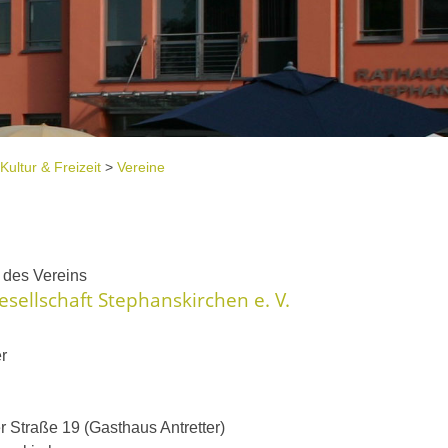
Kultur & Freizeit
>
Vereine
e
t des Vereins
sellschaft Stephanskirchen e. V.
r
 Straße 19 (Gasthaus Antretter)