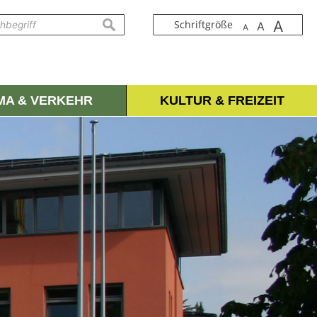
A
suchen
Schriftgröße
A
A
IMA & VERKEHR
KULTUR & FREIZEIT