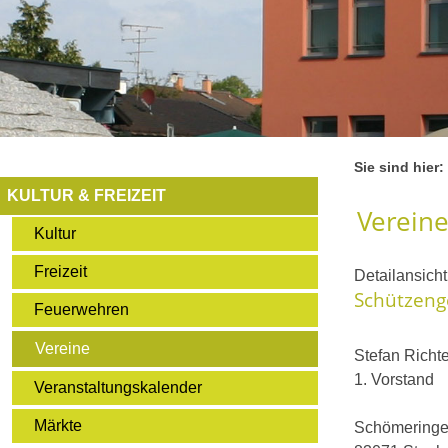
Sie sind hier:
KULTUR & FREIZEIT
Verein
Kultur
Freizeit
Detailansich
Schützenge
Feuerwehren
Vereine
Stefan Richte
1. Vorstand
Veranstaltungskalender
Märkte
Schömeringer