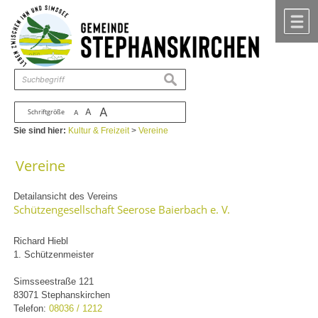
Zum Inhalt
,
zur Navigation
oder
zur Startseite
springen.
chließen
M
suchen
A
A
Schriftgröße
A
Sie sind hier:
Kultur & Freizeit
>
Vereine
Vereine
Detailansicht des Vereins
Schützengesellschaft Seerose Baierbach e. V.
Richard Hiebl
1. Schützenmeister
Simsseestraße 121
83071 Stephanskirchen
Telefon:
08036 / 1212