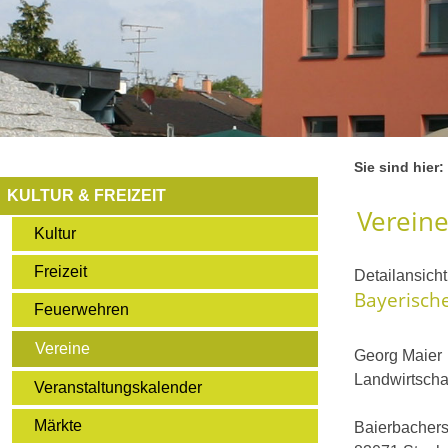
Sie sind hier:
KULTUR & FREIZEIT
Verein
Kultur
Freizeit
Detailansich
Bayerisch
Feuerwehren
Vereine
Georg Maier
Landwirtscha
Veranstaltungskalender
Märkte
Baierbachers