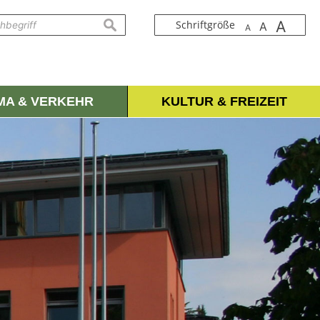
A
suchen
Schriftgröße
A
A
IMA & VERKEHR
KULTUR & FREIZEIT