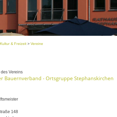
Kultur & Freizeit
>
Vereine
e
t des Vereins
er Bauernverband - Ortsgruppe Stephanskirchen
ftsmeister
traße 148