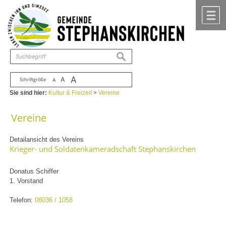
Zum Inhalt
,
zur Navigation
oder
zur Startseite
springen.
chließen
M
suchen
A
A
Schriftgröße
A
Sie sind hier:
Kultur & Freizeit
>
Vereine
Vereine
Detailansicht des Vereins
Krieger- und Soldatenkameradschaft Stephanskirchen
Donatus Schiffer
1. Vorstand
Telefon:
08036 / 1058