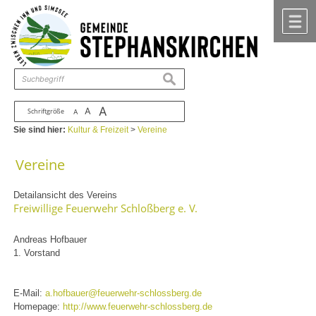
Zum Inhalt
,
zur Navigation
oder
zur Startseite
springen.
chließen
M
suchen
A
A
Schriftgröße
A
Sie sind hier:
Kultur & Freizeit
>
Vereine
Vereine
Detailansicht des Vereins
Freiwillige Feuerwehr Schloßberg e. V.
Andreas Hofbauer
1. Vorstand
E-Mail:
a.hofbauer@feuerwehr-schlossberg.de
Homepage:
http://www.feuerwehr-schlossberg.de