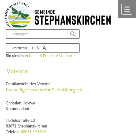
Zum Inhalt
,
zur Navigation
oder
zur Startseite
springen.
chließen
M
suchen
A
A
Schriftgröße
A
Sie sind hier:
Kultur & Freizeit
>
Vereine
Vereine
Detailansicht des Vereins
Freiwillige Feuerwehr Schloßberg e.V.
Christian Holewa
Kommandant
Hoffeldstraße 10
83071 Stephanskirchen
Telefon:
08031 / 71812