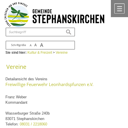
Zum Inhalt
,
zur Navigation
oder
zur Startseite
springen.
chließen
M
suchen
A
A
Schriftgröße
A
Sie sind hier:
Kultur & Freizeit
>
Vereine
Vereine
Detailansicht des Vereins
Freiwillige Feuerwehr Leonhardspfunzen e.V.
Franz Weber
Kommandant
Wasserburger Straße 240b
83071 Stephanskirchen
Telefon:
08031 / 2218060