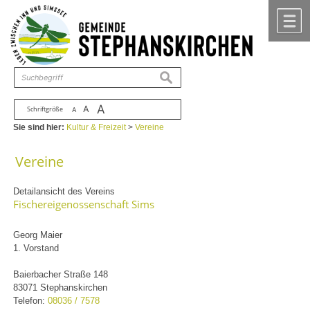
Zum Inhalt
,
zur Navigation
oder
zur Startseite
springen.
chließen
M
suchen
A
A
Schriftgröße
A
Sie sind hier:
Kultur & Freizeit
>
Vereine
Vereine
Detailansicht des Vereins
Fischereigenossenschaft Sims
Georg Maier
1. Vorstand
Baierbacher Straße 148
83071 Stephanskirchen
Telefon:
08036 / 7578