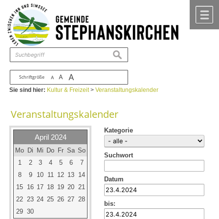
Zum Inhalt
,
zur Navigation
oder
zur Startseite
springen.
chließen
M
suchen
A
A
Schriftgröße
A
Sie sind hier:
Kultur & Freizeit
>
Veranstaltungskalender
Veranstaltungskalender
Kategorie
April 2024
Mo
Di
Mi
Do
Fr
Sa
So
Suchwort
1
2
3
4
5
6
7
8
9
10
11
12
13
14
Datum
15
16
17
18
19
20
21
22
23
24
25
26
27
28
bis:
29
30