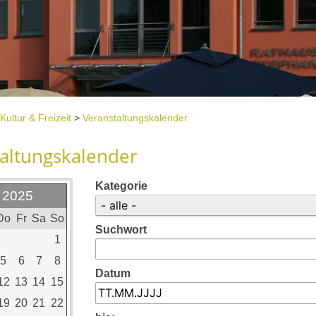
Kultur & Freizeit
>
Veranstaltungskalender
altungskalender
Kategorie
 2025
Do
Fr
Sa
So
Suchwort
1
5
6
7
8
Datum
12
13
14
15
19
20
21
22