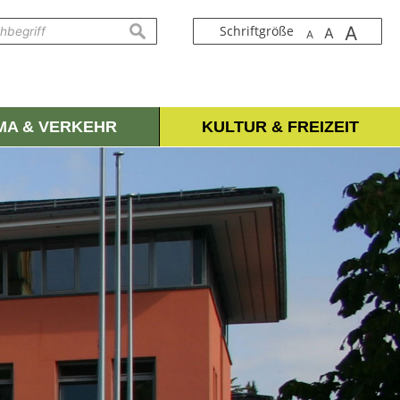
A
suchen
Schriftgröße
A
A
IMA & VERKEHR
KULTUR & FREIZEIT