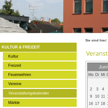
Sie sind hier:
KULTUR & FREIZEIT
Veranst
Kultur
Freizeit
Juni
Mo
Di
Mi
Feuerwehren
Vereine
2
3
4
Veranstaltungskalender
9
10
11
Märkte
16
17
18