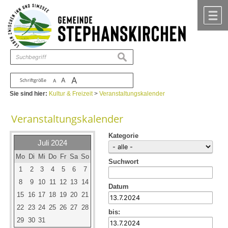
Zum Inhalt
,
zur Navigation
oder
zur Startseite
springen.
chließen
M
suchen
A
A
Schriftgröße
A
Sie sind hier:
Kultur & Freizeit
>
Veranstaltungskalender
Veranstaltungskalender
Kategorie
Juli 2024
Mo
Di
Mi
Do
Fr
Sa
So
Suchwort
1
2
3
4
5
6
7
8
9
10
11
12
13
14
Datum
15
16
17
18
19
20
21
22
23
24
25
26
27
28
bis:
29
30
31