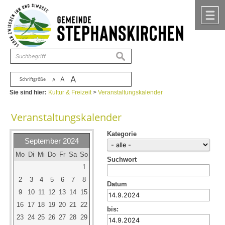
Zum Inhalt
,
zur Navigation
oder
zur Startseite
springen.
chließen
M
suchen
A
A
Schriftgröße
A
Sie sind hier:
Kultur & Freizeit
>
Veranstaltungskalender
Veranstaltungskalender
Kategorie
September 2024
Mo
Di
Mi
Do
Fr
Sa
So
Suchwort
1
2
3
4
5
6
7
8
Datum
9
10
11
12
13
14
15
16
17
18
19
20
21
22
bis:
23
24
25
26
27
28
29