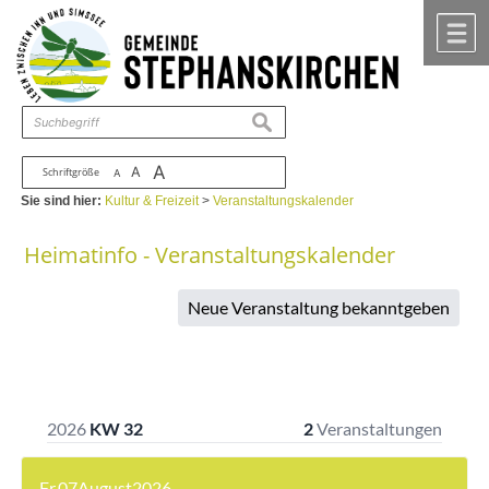
Zum Inhalt
,
zur Navigation
oder
zur Startseite
springen.
chließen
M
suchen
A
A
Schriftgröße
A
Sie sind hier:
Kultur & Freizeit
>
Veranstaltungskalender
Heimatinfo - Veranstaltungskalender