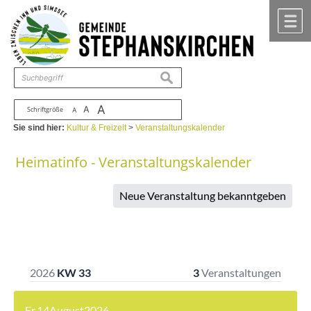
Zum Inhalt
,
zur Navigation
oder
zur Startseite
springen.
chließen
M
suchen
A
A
Schriftgröße
A
Sie sind hier:
Kultur & Freizeit
>
Veranstaltungskalender
Heimatinfo - Veranstaltungskalender