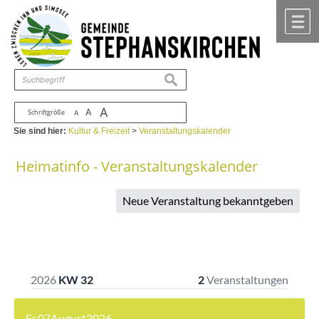
Zum Inhalt
,
zur Navigation
oder
zur Startseite
springen.
chließen
M
suchen
A
A
Schriftgröße
A
Sie sind hier:
Kultur & Freizeit
>
Veranstaltungskalender
Heimatinfo - Veranstaltungskalender