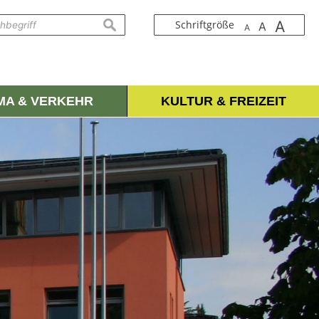
A
suchen
Schriftgröße
A
A
IMA & VERKEHR
KULTUR & FREIZEIT