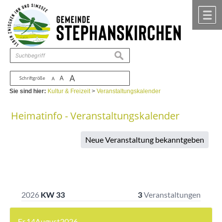
Zum Inhalt
,
zur Navigation
oder
zur Startseite
springen.
chließen
M
suchen
A
A
Schriftgröße
A
Sie sind hier:
Kultur & Freizeit
>
Veranstaltungskalender
Heimatinfo - Veranstaltungskalender