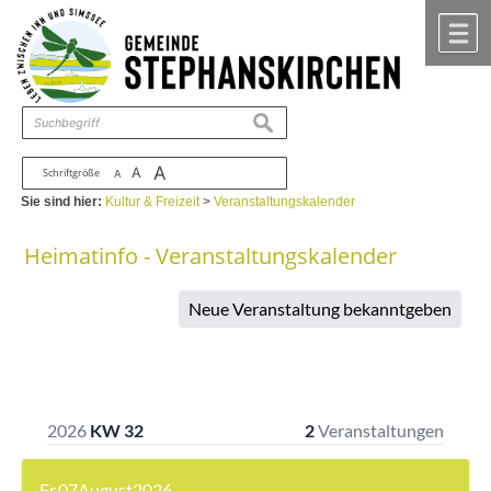
Zum Inhalt
,
zur Navigation
oder
zur Startseite
springen.
chließen
M
suchen
A
A
Schriftgröße
A
Sie sind hier:
Kultur & Freizeit
>
Veranstaltungskalender
Heimatinfo - Veranstaltungskalender