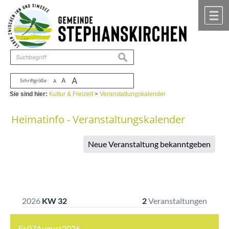
Zum Inhalt
,
zur Navigation
oder
zur Startseite
springen.
chließen
M
suchen
A
A
Schriftgröße
A
Sie sind hier:
Kultur & Freizeit
>
Veranstaltungskalender
Heimatinfo - Veranstaltungskalender