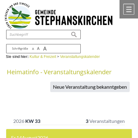
Zum Inhalt
,
zur Navigation
oder
zur Startseite
springen.
chließen
M
suchen
A
A
Schriftgröße
A
Sie sind hier:
Kultur & Freizeit
>
Veranstaltungskalender
Heimatinfo - Veranstaltungskalender