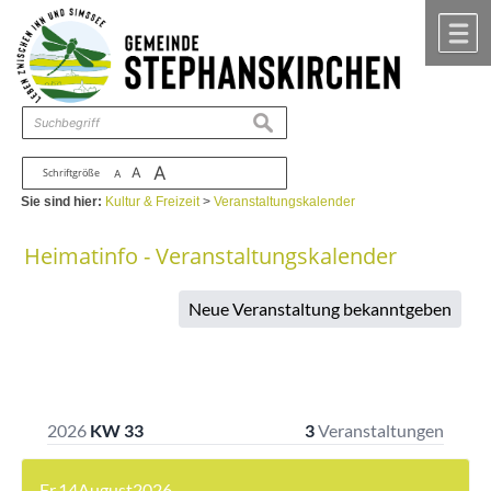
Zum Inhalt
,
zur Navigation
oder
zur Startseite
springen.
chließen
M
suchen
A
A
Schriftgröße
A
Sie sind hier:
Kultur & Freizeit
>
Veranstaltungskalender
Heimatinfo - Veranstaltungskalender