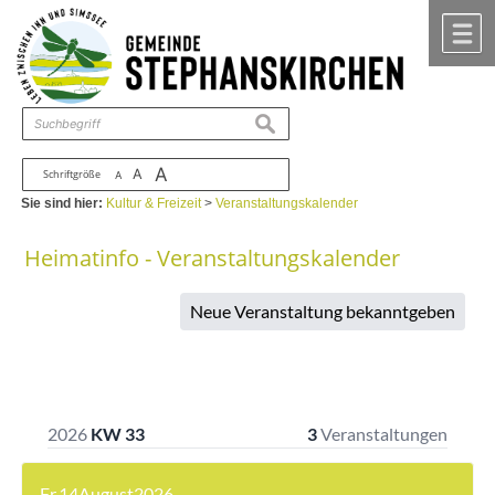
Zum Inhalt
,
zur Navigation
oder
zur Startseite
springen.
chließen
M
suchen
A
A
Schriftgröße
A
Sie sind hier:
Kultur & Freizeit
>
Veranstaltungskalender
Heimatinfo - Veranstaltungskalender