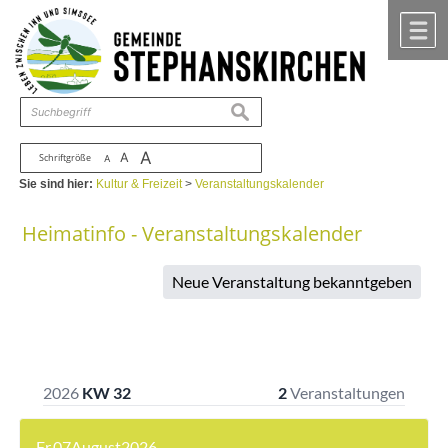
Zum Inhalt
,
zur Navigation
oder
zur Startseite
springen.
chließen
M
suchen
A
A
Schriftgröße
A
Sie sind hier:
Kultur & Freizeit
>
Veranstaltungskalender
Heimatinfo - Veranstaltungskalender