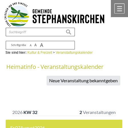
Zum Inhalt
,
zur Navigation
oder
zur Startseite
springen.
chließen
M
suchen
A
A
Schriftgröße
A
Sie sind hier:
Kultur & Freizeit
>
Veranstaltungskalender
Heimatinfo - Veranstaltungskalender