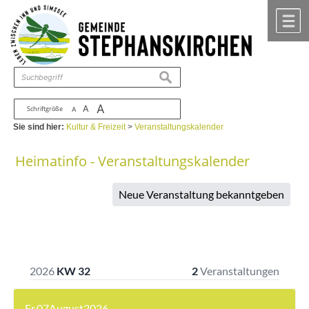
Zum Inhalt
,
zur Navigation
oder
zur Startseite
springen.
chließen
M
suchen
A
A
Schriftgröße
A
Sie sind hier:
Kultur & Freizeit
>
Veranstaltungskalender
Heimatinfo - Veranstaltungskalender