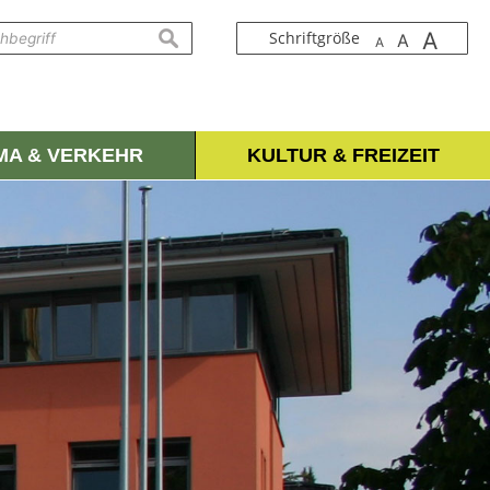
A
suchen
Schriftgröße
A
A
IMA & VERKEHR
KULTUR & FREIZEIT