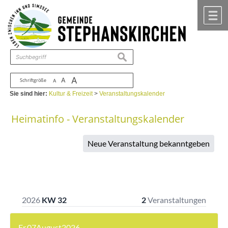
Zum Inhalt
,
zur Navigation
oder
zur Startseite
springen.
chließen
M
suchen
A
A
Schriftgröße
A
Sie sind hier:
Kultur & Freizeit
>
Veranstaltungskalender
Heimatinfo - Veranstaltungskalender