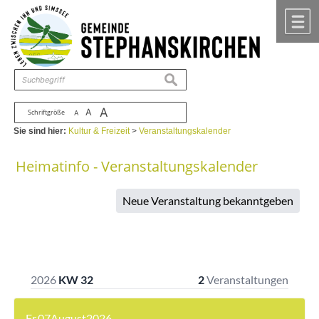
Zum Inhalt
,
zur Navigation
oder
zur Startseite
springen.
chließen
M
suchen
A
A
Schriftgröße
A
Sie sind hier:
Kultur & Freizeit
>
Veranstaltungskalender
Heimatinfo - Veranstaltungskalender