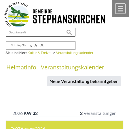
Zum Inhalt
,
zur Navigation
oder
zur Startseite
springen.
chließen
M
suchen
A
A
Schriftgröße
A
Sie sind hier:
Kultur & Freizeit
>
Veranstaltungskalender
Heimatinfo - Veranstaltungskalender