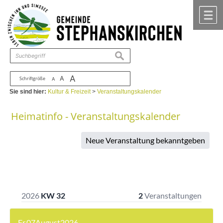
Zum Inhalt
,
zur Navigation
oder
zur Startseite
springen.
chließen
M
suchen
A
A
Schriftgröße
A
Sie sind hier:
Kultur & Freizeit
>
Veranstaltungskalender
Heimatinfo - Veranstaltungskalender