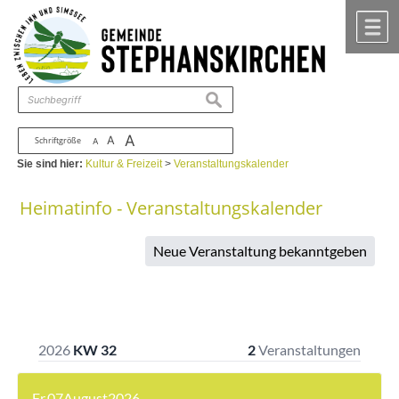
Zum Inhalt
,
zur Navigation
oder
zur Startseite
springen.
chließen
M
suchen
A
A
Schriftgröße
A
Sie sind hier:
Kultur & Freizeit
>
Veranstaltungskalender
Heimatinfo - Veranstaltungskalender