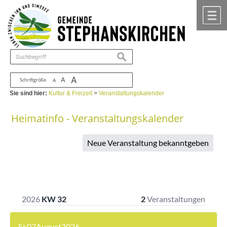
Zum Inhalt
,
zur Navigation
oder
zur Startseite
springen.
chließen
M
suchen
A
A
Schriftgröße
A
Sie sind hier:
Kultur & Freizeit
>
Veranstaltungskalender
Heimatinfo - Veranstaltungskalender