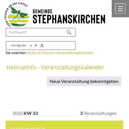
Zum Inhalt
,
zur Navigation
oder
zur Startseite
springen.
chließen
M
suchen
A
A
Schriftgröße
A
Sie sind hier:
Kultur & Freizeit
>
Veranstaltungskalender
Heimatinfo - Veranstaltungskalender