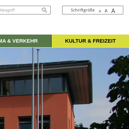
A
suchen
Schriftgröße
A
A
IMA & VERKEHR
KULTUR & FREIZEIT