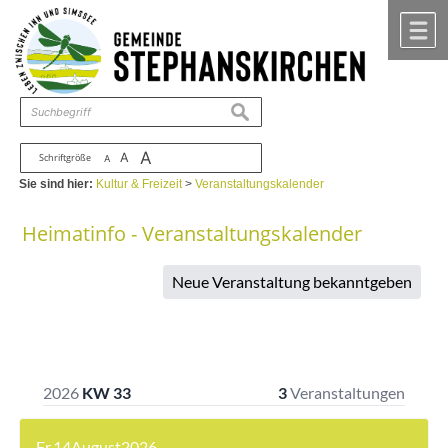
Zum Inhalt
,
zur Navigation
oder
zur Startseite
springen.
chließen
M
suchen
A
A
Schriftgröße
A
Sie sind hier:
Kultur & Freizeit
>
Veranstaltungskalender
Heimatinfo - Veranstaltungskalender