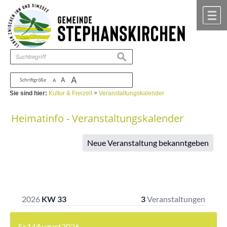
Zum Inhalt
,
zur Navigation
oder
zur Startseite
springen.
chließen
M
suchen
A
A
Schriftgröße
A
Sie sind hier:
Kultur & Freizeit
>
Veranstaltungskalender
Heimatinfo - Veranstaltungskalender