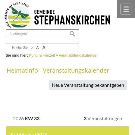
Zum Inhalt
,
zur Navigation
oder
zur Startseite
springen.
chließen
M
suchen
A
A
Schriftgröße
A
Sie sind hier:
Kultur & Freizeit
>
Veranstaltungskalender
Heimatinfo - Veranstaltungskalender