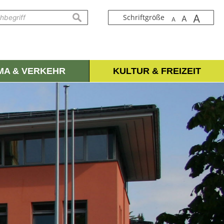
A
suchen
Schriftgröße
A
A
IMA & VERKEHR
KULTUR & FREIZEIT