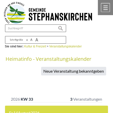
Zum Inhalt
,
zur Navigation
oder
zur Startseite
springen.
chließen
M
suchen
A
A
Schriftgröße
A
Sie sind hier:
Kultur & Freizeit
>
Veranstaltungskalender
Heimatinfo - Veranstaltungskalender