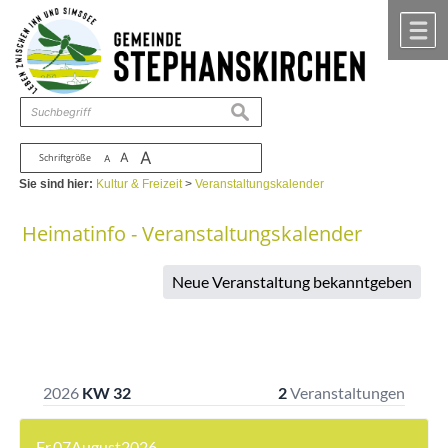
Zum Inhalt
,
zur Navigation
oder
zur Startseite
springen.
chließen
M
suchen
A
A
Schriftgröße
A
Sie sind hier:
Kultur & Freizeit
>
Veranstaltungskalender
Heimatinfo - Veranstaltungskalender