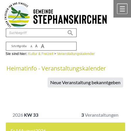
Zum Inhalt
,
zur Navigation
oder
zur Startseite
springen.
chließen
M
suchen
A
A
Schriftgröße
A
Sie sind hier:
Kultur & Freizeit
>
Veranstaltungskalender
Heimatinfo - Veranstaltungskalender