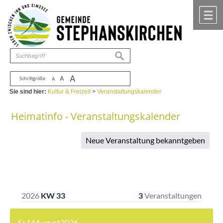
Zum Inhalt
,
zur Navigation
oder
zur Startseite
springen.
chließen
M
suchen
A
A
Schriftgröße
A
Sie sind hier:
Kultur & Freizeit
>
Veranstaltungskalender
Heimatinfo - Veranstaltungskalender