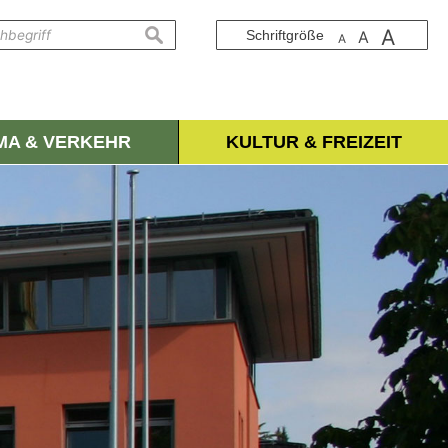
A
suchen
Schriftgröße
A
A
IMA & VERKEHR
KULTUR & FREIZEIT