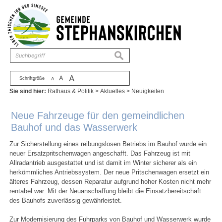
Zum Inhalt
,
zur Navigation
oder
zur Startseite
springen.
chließen
suchen
A
A
Schriftgröße
A
Sie sind hier:
Rathaus & Politik
>
Aktuelles
>
Neuigkeiten
Neue Fahrzeuge für den gemeindlichen
Bauhof und das Wasserwerk
Zur Sicherstellung eines reibungslosen Betriebs im Bauhof wurde ein
neuer Ersatzpritschenwagen angeschafft. Das Fahrzeug ist mit
Allradantrieb ausgestattet und ist damit im Winter sicherer als ein
herkömmliches Antriebssystem. Der neue Pritschenwagen ersetzt ein
älteres Fahrzeug, dessen Reparatur aufgrund hoher Kosten nicht mehr
rentabel war. Mit der Neuanschaffung bleibt die Einsatzbereitschaft
des Bauhofs zuverlässig gewährleistet.
Zur Modernisierung des Fuhrparks von Bauhof und Wasserwerk wurde