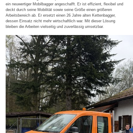
ein neuwertiger Mobilbagger angeschafft. Er ist effizient, flexibel und
deckt durch seine Mobilität sowie seine Größe einen größeren
Arbeitsbereich ab. Er ersetzt einen 26 Jahre alten Kettenbagger,
dessen Einsatz nicht mehr wirtschaftlich war. Mit dieser Lösung
bleiben die Arbeiten vielseitig und zuverlässig umsetzbar.