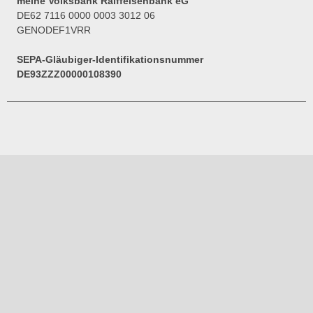
meine Volksbank Raiffeisenbank eG
DE62 7116 0000 0003 3012 06
GENODEF1VRR
SEPA-Gläubiger-Identifikationsnummer
DE93ZZZ00000108390