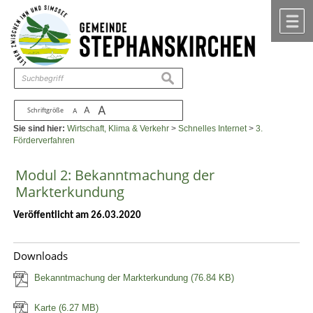
Zum Inhalt
,
zur Navigation
oder
zur Startseite
springen.
chließen
M
suchen
A
A
Schriftgröße
A
Sie sind hier:
Wirtschaft, Klima & Verkehr
>
Schnelles Internet
>
3.
Förderverfahren
Modul 2: Bekanntmachung der
Markterkundung
Veröffentlicht am 26.03.2020
Downloads
Bekanntmachung der Markterkundung
(76.84 KB)
Karte
(6.27 MB)