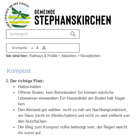
Zum Inhalt
,
zur Navigation
oder
zur Startseite
springen.
chließen
suchen
A
A
Schriftgröße
A
Sie sind hier:
Rathaus & Politik
>
Aktuelles
>
Neuigkeiten
Kompost
1. Der richtige Platz:
Halbschatten
Offener Boden; kein Betonboden! So können nützliche
Lebewesen einwandern Ein Hasendraht am Boden hält Nager
fern
Den Abstand gut wählen: nicht zu nah am Nachbargrundstück,
am Haus (nicht im Windschatten) und nicht zu weit entfernt von
den Nutzflächen
Der Weg zum Kompost sollte befestigt sein, der Regen weicht
ihn sonst auf