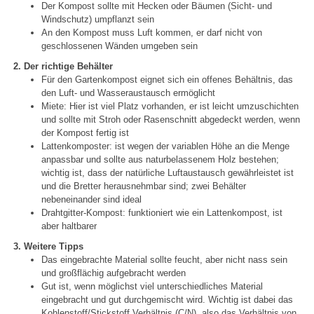
Der Kompost sollte mit Hecken oder Bäumen (Sicht- und
Windschutz) umpflanzt sein
An den Kompost muss Luft kommen, er darf nicht von
geschlossenen Wänden umgeben sein
2. Der richtige Behälter
Für den Gartenkompost eignet sich ein offenes Behältnis, das
den Luft- und Wasseraustausch ermöglicht
Miete: Hier ist viel Platz vorhanden, er ist leicht umzuschichten
und sollte mit Stroh oder Rasenschnitt abgedeckt werden, wenn
der Kompost fertig ist
Lattenkomposter: ist wegen der variablen Höhe an die Menge
anpassbar und sollte aus naturbelassenem Holz bestehen;
wichtig ist, dass der natürliche Luftaustausch gewährleistet ist
und die Bretter herausnehmbar sind; zwei Behälter
nebeneinander sind ideal
Drahtgitter-Kompost: funktioniert wie ein Lattenkompost, ist
aber haltbarer
3. Weitere Tipps
Das eingebrachte Material sollte feucht, aber nicht nass sein
und großflächig aufgebracht werden
Gut ist, wenn möglichst viel unterschiedliches Material
eingebracht und gut durchgemischt wird. Wichtig ist dabei das
Kohlenstoff/Stickstoff Verhältnis (C/N), also das Verhältnis von