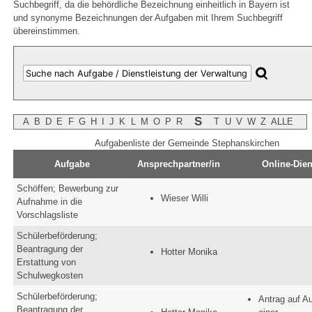
Suchbegriff, da die behördliche Bezeichnung einheitlich in Bayern ist
und synonyme Bezeichnungen der Aufgaben mit Ihrem Suchbegriff
übereinstimmen.
S
A
B
D
E
F
G
H
I
J
K
L
M
O
P
R
T
U
V
W
Z
ALLE
Aufgabenliste der Gemeinde Stephanskirchen
Aufgabe
Ansprechpartner/in
Online-Dien
Schöffen; Bewerbung zur
Wieser Willi
Aufnahme in die
Vorschlagsliste
Schülerbeförderung;
Beantragung der
Hotter Monika
Erstattung von
Schulwegkosten
Schülerbeförderung;
Antrag auf A
Beantragung der