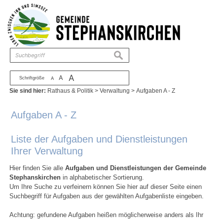
Zum Inhalt
,
zur Navigation
oder
zur Startseite
springen.
chließen
suchen
A
A
Schriftgröße
A
Sie sind hier:
Rathaus & Politik
>
Verwaltung
>
Aufgaben A - Z
Aufgaben A - Z
Liste der Aufgaben und Dienstleistungen
Ihrer Verwaltung
Hier finden Sie alle
Aufgaben und Dienstleistungen der Gemeinde
Stephanskirchen
in alphabetischer Sortierung.
Um Ihre Suche zu verfeinern können Sie hier auf dieser Seite einen
Suchbegriff für Aufgaben aus der gewählten Aufgabenliste eingeben.
Achtung: gefundene Aufgaben heißen möglicherweise anders als Ihr