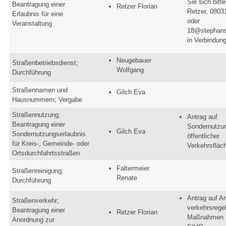
Sie sich bitte
Beantragung einer
Retzer Florian
Retzer, 0803
Erlaubnis für eine
oder
Veranstaltung
18@stephans
in Verbindung
Neugebauer
Straßenbetriebsdienst;
Wolfgang
Durchführung
Straßennamen und
Gilch Eva
Hausnummern; Vergabe
Straßennutzung;
Antrag auf
Beantragung einer
Sondernutzu
Gilch Eva
Sondernutzungserlaubnis
öffentlicher
für Kreis-, Gemeinde- oder
Verkehrsfläc
Ortsdurchfahrtsstraßen
Faltermeier
Straßenreinigung;
Renate
Durchführung
Antrag auf A
Straßenverkehr;
verkehrsrege
Beantragung einer
Retzer Florian
Maßnahmen 
Anordnung zur