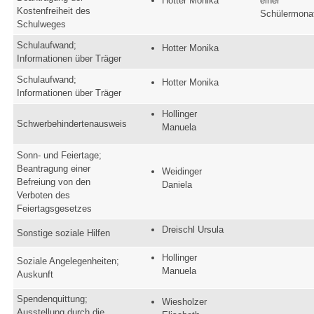
Hotter Monika
einer
Kostenfreiheit des
Schülermona
Schulweges
Schulaufwand;
Hotter Monika
Informationen über Träger
Schulaufwand;
Hotter Monika
Informationen über Träger
Hollinger
Schwerbehindertenausweis
Manuela
Sonn- und Feiertage;
Beantragung einer
Weidinger
Befreiung von den
Daniela
Verboten des
Feiertagsgesetzes
Dreischl Ursula
Sonstige soziale Hilfen
Hollinger
Soziale Angelegenheiten;
Manuela
Auskunft
Spendenquittung;
Wiesholzer
Ausstellung durch die