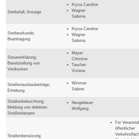
Krysa Caroline
Wagner
Sterbefall; Anzeige
Sabrina
Krysa Caroline
Sterbeurkunde;
Wagner
Beantragung
Sabrina
Mayer
Steuererklärung;
Christine
Bereitstellung von
Taucher
Vordrucken
Viviana
Wimmer
Straßenausbaubeiträge;
Sabine
Erhebung
Straßenbeleuchtung;
Neugebauer
Meldung von defekten
Wolfgang
Straßenlampen
Für Veransta
öffentlicher
Verkehrsfläc
Straßenbenutzung;