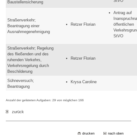
StVO
Baustellensicherung
Antrag auf
Inanspruchn
Straßenverkehr;
Retzer Florian
öffentlichen
Beantragung einer
Verkehrsgrun
Ausnahmegenehmigung
StVO
Straßenverkehr; Regelung
des fließenden und des
Retzer Florian
ruhenden Verkehrs,
Verkehrsregelung durch
Beschilderung
Sühneversuch;
Krysa Caroline
Beantragung
Anzahl der gelisteten Aufgaben: 29 von möglichen 166
zurück
drucken
nach oben