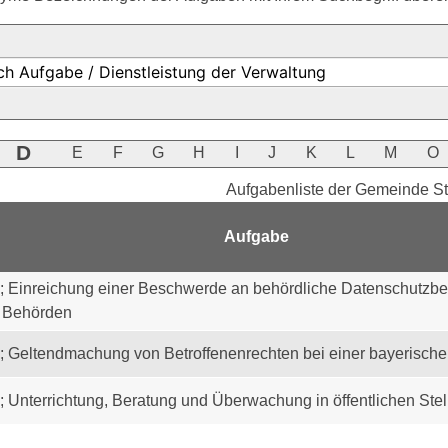
D
E
F
G
H
I
J
K
L
M
O
Aufgabenliste der Gemeinde S
Aufgabe
; Einreichung einer Beschwerde an behördliche Datenschutzbea
 Behörden
; Geltendmachung von Betroffenenrechten bei einer bayerisch
 Unterrichtung, Beratung und Überwachung in öffentlichen Stel