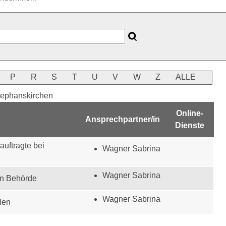
P
R
S
T
U
V
W
Z
ALLE
tephanskirchen
Online-
Ansprechpartner/in
Dienste
uftragte bei
Wagner Sabrina
Wagner Sabrina
en Behörde
Wagner Sabrina
len