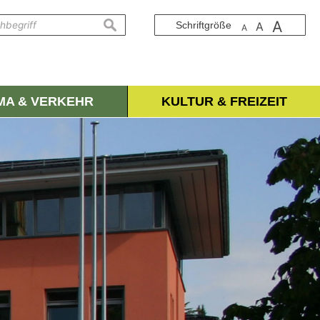
A
suchen
Schriftgröße
A
A
IMA & VERKEHR
KULTUR & FREIZEIT